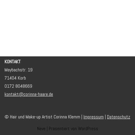
KONTAKT
Maybachstr. 19
71404 Korb
0172 8048669
kontakt@corinna-haare.de
© Hair und Make-up Artist Corinna Klemm |
Impressum
|
Datenschutz
Neve
| Präsentiert von
WordPress