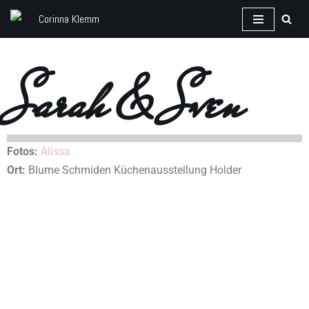
Zum
Inhalt
Sarah & Sven
springen
Fotos:
Alissa
Ort:
Blume Schmiden Küchenausstellung Holder